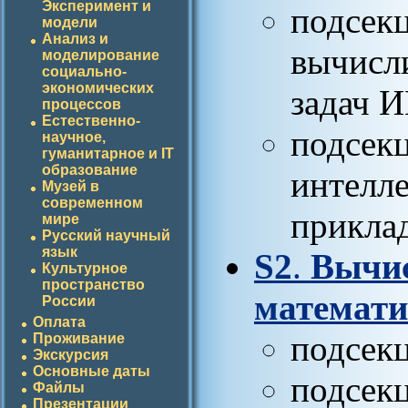
Эксперимент и
подсек
модели
Анализ и
вычисл
моделирование
социально-
экономических
задач 
процессов
Естественно-
подсек
научное,
гуманитарное и IT
образование
интелл
Музей в
современном
прикла
мире
Русский научный
язык
S2
.
Вычис
Культурное
пространство
математи
России
Оплата
подсек
Проживание
Экскурсия
Основные даты
подсек
Файлы
Презентации