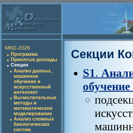
МКО-2026
Секции К
Программа
Принятые доклады
Секции
S1
.
Анали
Анализ данных,
машинное
обучение и
обучение
искусственный
интеллект
подсек
Вычислительные
методы и
математическое
искусст
моделирование
Анализ сложных
машинн
биологических
систем.