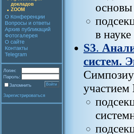
основы
докладов
ZOOM
О Конференции
подсек
Вопросы и ответы
Архив публикаций
в науке
Фотогалерея
О сайте
S3
.
Анали
Контакты
Telegram
систем. 
Логин:
Симпозиу
Пароль:
участием
Запомнить
Зарегистрироваться
подсек
систем
подсек