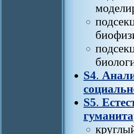
модели
подсек
биофиз
подсек
биолог
S4
.
Анали
социальн
S5
.
Естес
гуманита
круглы