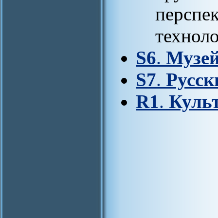
перспе
техноло
S6
.
Музей
S7
.
Русск
R1
.
Культ