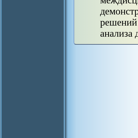
междисц
демонст
решений 
анализа 