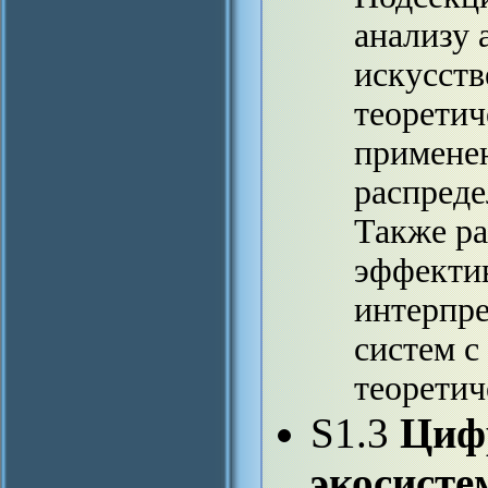
анализу 
искусств
теоретич
применен
распреде
Также р
эффектив
интерпр
систем с
теоретич
S1.3
Циф
экосисте