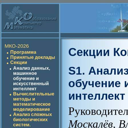
МКО-2026
Секции К
Программа
Принятые доклады
Секции
S1. Анали
Анализ данных,
машинное
обучение и
обучение 
искусственный
интеллект
интеллект
Вычислительные
методы и
математическое
Руководите
моделирование
Анализ сложных
биологических
Москалёв, В
систем.