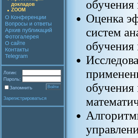
обучения 
докладов
ZOOM
Оценка э
О Конференции
Вопросы и ответы
систем ан
Архив публикаций
Фотогалерея
обучения 
О сайте
Контакты
Telegram
Исследова
применен
Логин:
Пароль:
обучения 
Запомнить
математич
Зарегистрироваться
Алгоритм
управлени