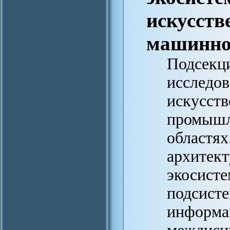
искусств
машинно
Подсекци
исследов
искусств
промышл
областях
архитек
экосисте
подсист
информа