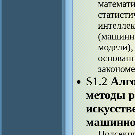
математ
статисти
интеллек
(машинно
модели),
основан
закономе
S1.2
Алг
методы р
искусств
машинно
Подсекци