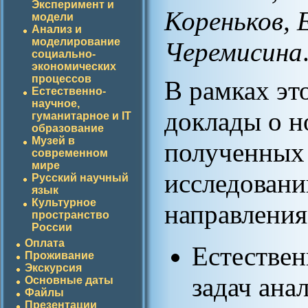
Эксперимент и
Кореньков, 
модели
Анализ и
моделирование
Черемисина
социально-
экономических
процессов
В рамках эт
Естественно-
научное,
доклады о н
гуманитарное и IT
образование
Музей в
полученных 
современном
мире
исследован
Русский научный
язык
Культурное
направления
пространство
России
Оплата
Естестве
Проживание
Экскурсия
задач ана
Основные даты
Файлы
Презентации