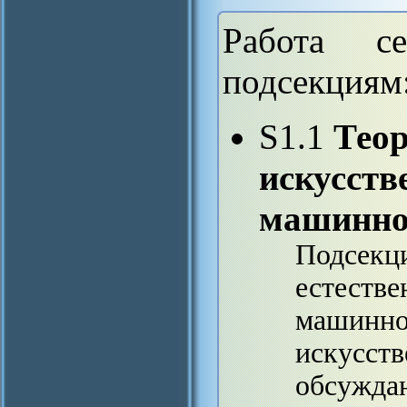
Работа с
подсекциям
S1.1
Теор
искусств
машинно
Подсекци
естестве
машинног
искусств
обсуждаю