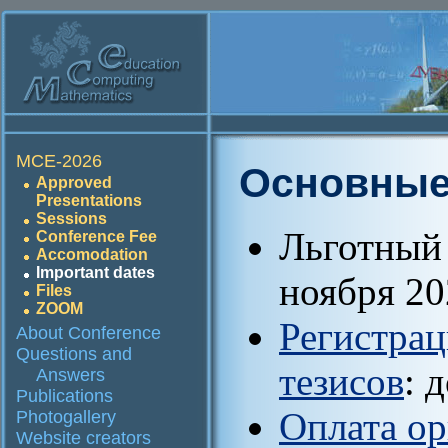
MCE-2026
Основные
Approved
Presentations
Sessions
Льготный
Conference Fee
Accomodation
Important dates
ноября 20
Files
ZOOM
Регистрац
About Conference
Questions and
тезисов
: 
Answers
Publications
Оплата ор
Photogallery
Website creators