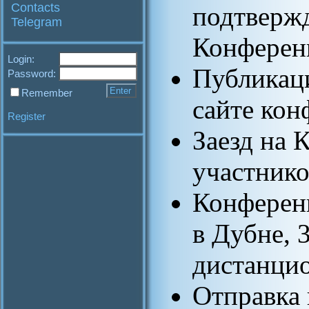
Contacts
подтвержд
Telegram
Конференц
Login:
Публикаци
Password:
Remember
сайте кон
Register
Заезд на
участнико
Конференц
в Дубне, 
дистанци
Отправка 